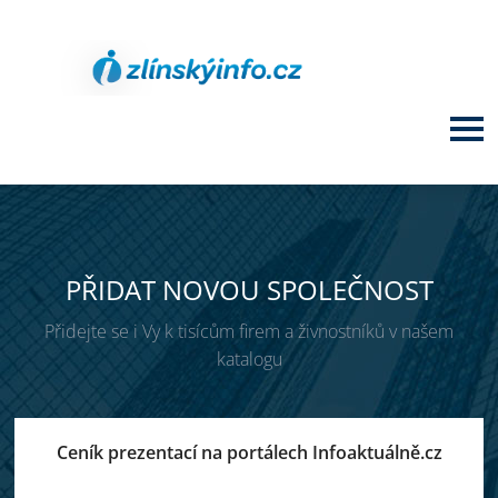
PŘIDAT NOVOU SPOLEČNOST
Přidejte se i Vy k tisícům firem a živnostníků v našem
katalogu
Ceník prezentací na portálech Infoaktuálně.cz