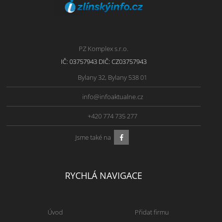
PZ Komplex s.r.o.
IČ: 03757943 DIČ: CZ03757943
Bylany 32, Bylany 538 01
info@infoaktualne.cz
+420 774 735 277
Jsme také na
RYCHLÁ NAVIGACE
Úvod
Přidat firmu