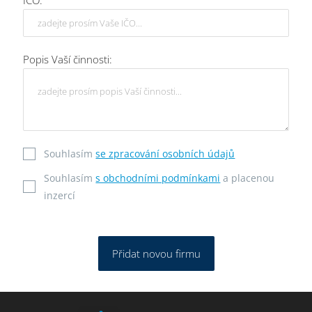
IČO:
Popis Vaší činnosti:
Souhlasím
se zpracování osobních údajů
Souhlasím
s obchodními podmínkami
a placenou
inzercí
Přidat novou firmu