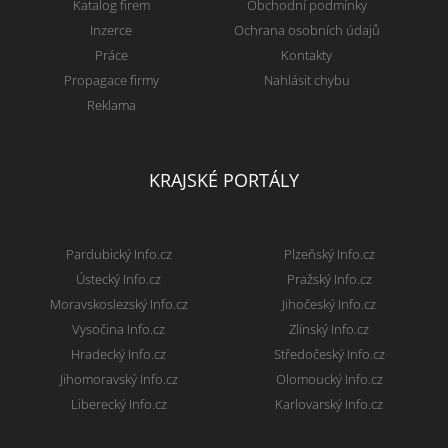
Katalog firem
Obchodní podmínky
Inzerce
Ochrana osobních údajů
Práce
Kontakty
Propagace firmy
Nahlásit chybu
Reklama
KRAJSKÉ PORTÁLY
Pardubický Info.cz
Plzeňský Info.cz
Ústecký Info.cz
Pražský Info.cz
Moravskoslezský Info.cz
Jihočeský Info.cz
Vysočina Info.cz
Zlínský Info.cz
Hradecký Info.cz
Středočeský Info.cz
Jihomoravský Info.cz
Olomoucký Info.cz
Liberecký Info.cz
Karlovarský Info.cz