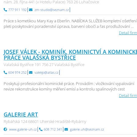
nám. 28. října 441 (v Hotelu Palace) 763 26 Luhačovice
777 911 192
zm-studio@seznam.cz
Práce s kometikou Mary Kay a Eberlin. NABÍDKA SLUŽEB kompletní ošetření
pleti poskytování poradenství úprava, barvení obočí a řas prodlužování ...
Detail firm
JOSEF VÁLEK - KOMINÍK, KOMINICTVÍ A KOMINICK
PRÁCE VALAŠSKÁ BYSTŘICE
Valašská Bystřice 191 756 27 Valašská Bystřice
604 974 252
valekjo@atlas.cz
Poskytuji profesionální kominické práce. Provádím : vložkování vypalování
revize rekonstrukce komíny měření emisí a kontrolu spalinových cest
Detail firm
GALERIE ART
Rybářská 124 68601 Uherské Hradiště-Rybárny
www.galerie-uh.cz
608 712 341
galerie.uh@seznam.cz