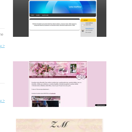
me
y >
y >