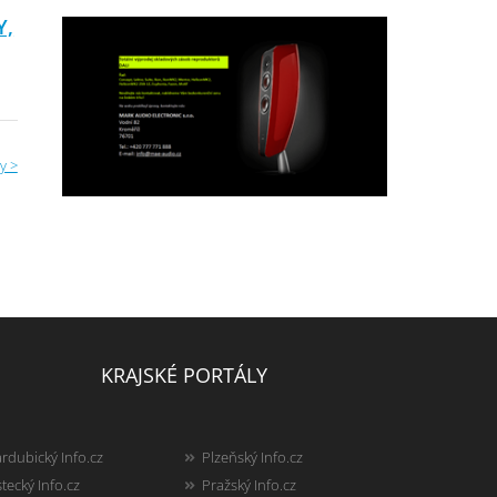
Y,
y >
KRAJSKÉ PORTÁLY
rdubický Info.cz
Plzeňský Info.cz
tecký Info.cz
Pražský Info.cz