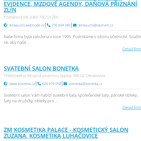
EVIDENCE, MZDOVÉ AGENDY, DAŇOVÁ PŘIZNÁNÍ
ZLÍN
Podvesná VIII 2060 760 01 Zlín
lenkaucto.webnode.cz
776 604 280
lenkaucto@seznam.cz
Naše firma byla založena v roce 1995. Podnikáme v oboru účetnictví. Snaží
se, aby naše ...
Detail firm
SVATEBNÍ SALON BONETKA
Třebízského 98 (pod vinárnou Sýpka) 765 02 Otrokovice
www.bonetka.cz
604 979 058
bonetka@bonetka.cz
Svatební salon Vám nabízí svatební šaty, společenské šaty, pánské obleky,
šaty na družičky, obleky pro ...
Detail firm
ZM KOSMETIKA PALACE - KOSMETICKÝ SALON
ZUZANA, KOSMETIKA LUHAČOVICE