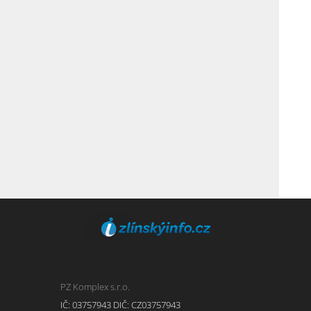
PZ Komplex s.r.o.
IČ: 03757943 DIČ: CZ03757943