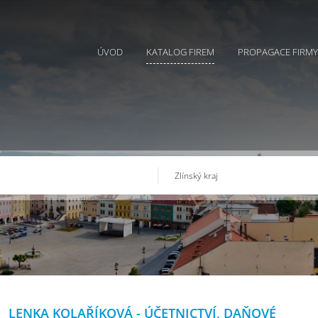
ÚVOD
KATALOG FIREM
PROPAGACE FIRMY
LENKA KOLAŘÍKOVÁ - ÚČETNICTVÍ, DAŇOVÉ