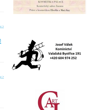
y >
É
y >