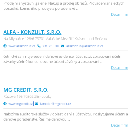
Prodejní a výstavní galerie. Nákup a prodej obrazů. Provádění znaleckých
posudků, komisního prodeje a poradenské ...
Detail firm
ALFA - KONZULT, S.R.O.
Na Mlynářce 128/6 75701 Valašské Meziříčí-Krásno nad Bečvou
www.alfakonzult.cz
608 881 910
alfakonzult@alfakonzult.cz
četnictví zahrnuje vedení daňové evidence, účetnictví, zpracování účetní
závarky včetně konsolidované účetní závěrky a zpracování ...
Detail firm
MG CREDIT, S.R.O.
Růžová 195 76302 Zlín-Louky
www.mgcredit.cz
kancelar@mgcredit.cz
Nabízíme auditorské služby v oblasti daní a účetnictví. Poskytujeme účetní 
daňové poradenství. Řešíme daňovou ...
Detail firm