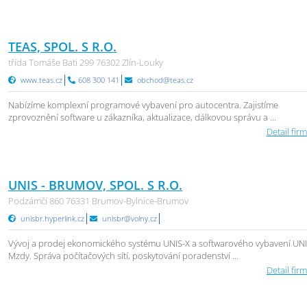
TEAS, SPOL. S R.O.
třída Tomáše Bati 299 76302 Zlín-Louky
www.teas.cz
608 300 141
obchod@teas.cz
Nabízíme komplexní programové vybavení pro autocentra. Zajistíme
zprovoznění software u zákazníka, aktualizace, dálkovou správu a ...
Detail firm
UNIS - BRUMOV, SPOL. S R.O.
Podzámčí 860 76331 Brumov-Bylnice-Brumov
unisbr.hyperlink.cz
unisbr@volny.cz
Vývoj a prodej ekonomického systému UNIS-X a softwarového vybavení UNI
Mzdy. Správa počítačových sítí, poskytování poradenství ...
Detail firm