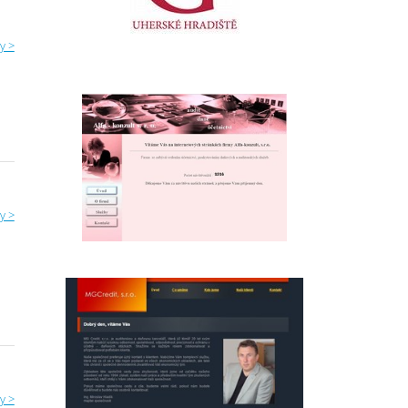
y >
y >
a
y >