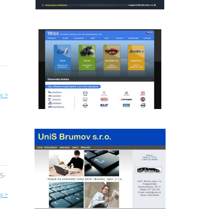
y >
S-
y >