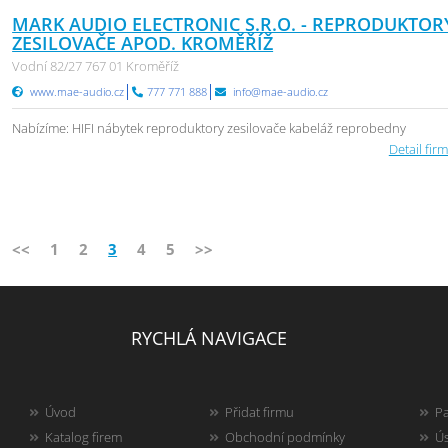
MARK AUDIO ELECTRONIC S.R.O. - REPRODUKTOR
ZESILOVAČE APOD. KROMĚŘÍŽ
Vodní 82/27 767 01 Kroměříž
www.mae-audio.cz
777 771 888
info@mae-audio.cz
Nabízíme: HIFI nábytek reproduktory zesilovače kabeláž reprobedny
Detail firm
<<
1
2
3
4
5
>>
RYCHLÁ NAVIGACE
Úvod
Přidat firmu
Pa
Katalog firem
Obchodní podmínky
Ús