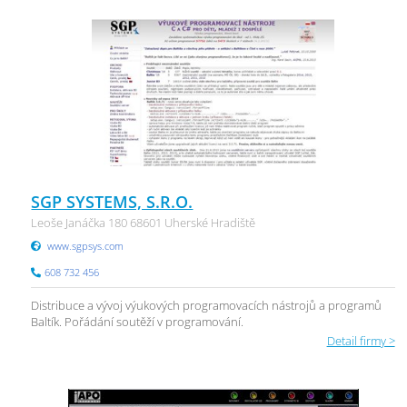
SGP SYSTEMS, S.R.O.
Leoše Janáčka 180 68601 Uherské Hradiště
www.sgpsys.com
608 732 456
Distribuce a vývoj výukových programovacích nástrojů a programů
Baltík. Pořádání soutěží v programování.
Detail firmy >