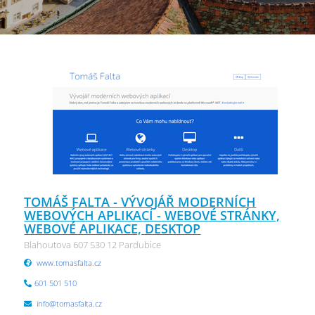
TOMÁŠ FALTA - VÝVOJÁŘ MODERNÍCH
WEBOVÝCH APLIKACÍ - WEBOVÉ STRÁNKY,
WEBOVÉ APLIKACE, DESKTOP
Blahoutova 607 530 12 Pardubice
www.tomasfalta.cz
601 501 510
info@tomasfalta.cz