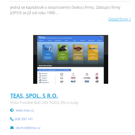
Jedná se kapitálově o stoprocentní českou firmu. Zástupci firmy
JOPOS se již od roku 1990 ...
Detail firmy >
TEAS, SPOL. S R.O.
třída Tomáše Bati 299 76302 Zlín-Louky
www.teas.cz
608 300 141
obchod@teas.cz