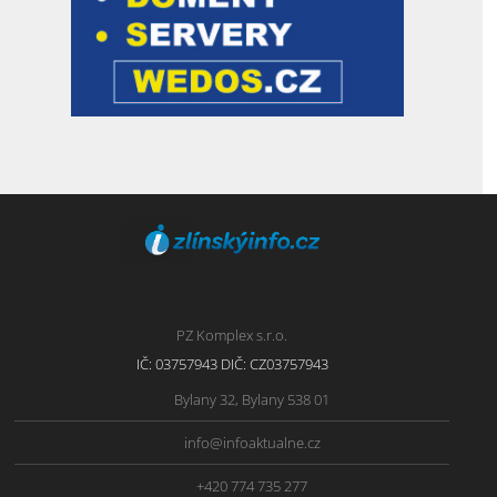
PZ Komplex s.r.o.
IČ: 03757943 DIČ: CZ03757943
Bylany 32, Bylany 538 01
info@infoaktualne.cz
+420 774 735 277