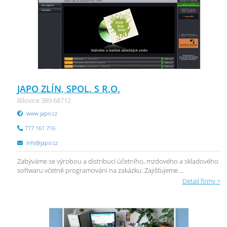
JAPO ZLÍN, SPOL. S R.O.
Bílovice 389 68712
www.japo.cz
777 161 716
info@japo.cz
Zabýváme se výrobou a distribucí účetního, mzdového a skladového
softwaru včetně programování na zakázku. Zajišťujeme ...
Detail firmy >