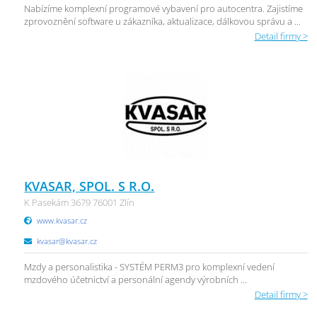
Nabízíme komplexní programové vybavení pro autocentra. Zajistíme
zprovoznění software u zákazníka, aktualizace, dálkovou správu a ...
Detail firmy >
KVASAR, SPOL. S R.O.
K Pasekám 3679 76001 Zlín
www.kvasar.cz
kvasar@kvasar.cz
Mzdy a personalistika - SYSTÉM PERM3 pro komplexní vedení
mzdového účetnictví a personální agendy výrobních ...
Detail firmy >