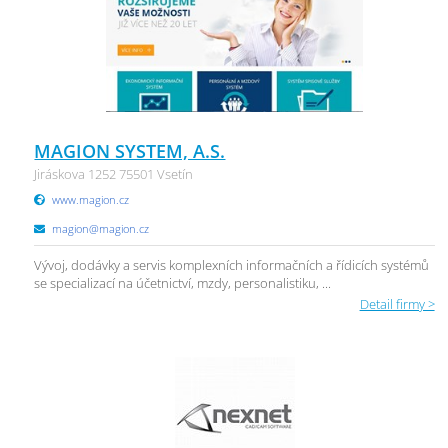
MAGION SYSTEM, A.S.
Jiráskova 1252 75501 Vsetín
www.magion.cz
magion@magion.cz
Vývoj, dodávky a servis komplexních informačních a řídicích systémů
se specializací na účetnictví, mzdy, personalistiku, ...
Detail firmy >