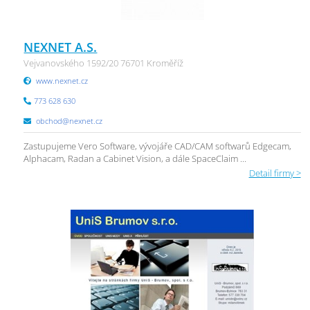
NEXNET A.S.
Vejvanovského 1592/20 76701 Kroměříž
www.nexnet.cz
773 628 630
obchod@nexnet.cz
Zastupujeme Vero Software, vývojáře CAD/CAM softwarů Edgecam,
Alphacam, Radan a Cabinet Vision, a dále SpaceClaim ...
Detail firmy >