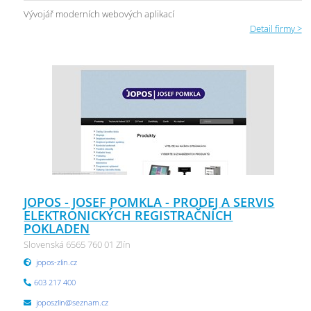
Vývojář moderních webových aplikací
Detail firmy >
JOPOS - JOSEF POMKLA - PRODEJ A SERVIS
ELEKTRONICKÝCH REGISTRAČNÍCH
POKLADEN
Slovenská 6565 760 01 Zlín
jopos-zlin.cz
603 217 400
joposzlin@seznam.cz