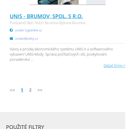
UNIS - BRUMOV, SPOL. S R.O.
Podzámčí 860 76331 Brumov-Bylnice-Brumov
unisbr.hyperlink.cz
unisbr@volny.cz
Vývoj a prodej ekonomického systému UNIS-X a softwarového
vybavení UNIS-Mzdy. Správa počítačových sítí, poskytování
poradenství ...
Detail firmy >
<<
1
2
>>
POUŽITÉ FILTRY