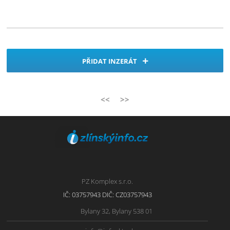
PŘIDAT INZERÁT
<<
>>
PZ Komplex s.r.o.
IČ: 03757943 DIČ: CZ03757943
Bylany 32, Bylany 538 01