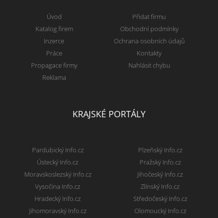
Úvod
Přidat firmu
Katalog firem
Obchodní podmínky
Inzerce
Ochrana osobních údajů
Práce
Kontakty
Propagace firmy
Nahlásit chybu
Reklama
KRAJSKÉ PORTÁLY
Pardubický Info.cz
Plzeňský Info.cz
Ústecký Info.cz
Pražský Info.cz
Moravskoslezský Info.cz
Jihočeský Info.cz
Vysočina Info.cz
Zlínský Info.cz
Hradecký Info.cz
Středočeský Info.cz
Jihomoravský Info.cz
Olomoucký Info.cz