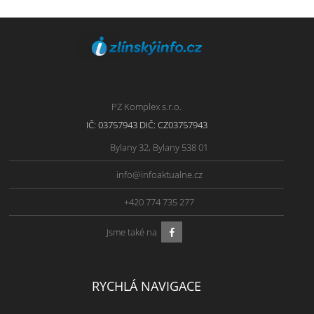
PZ Komplex s.r.o.
IČ: 03757943 DIČ: CZ03757943
Bylany 32, Bylany 538 01
info@infoaktualne.cz
+420 774 735 277
Jsme také na
RYCHLÁ NAVIGACE