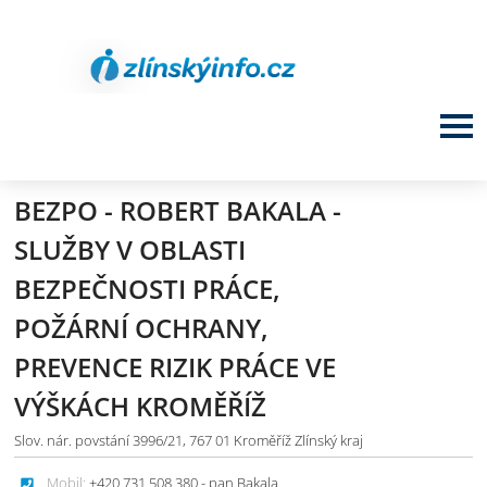
BEZPO - ROBERT BAKALA -
SLUŽBY V OBLASTI
BEZPEČNOSTI PRÁCE,
POŽÁRNÍ OCHRANY,
PREVENCE RIZIK PRÁCE VE
VÝŠKÁCH KROMĚŘÍŽ
Slov. nár. povstání 3996/21, 767 01 Kroměříž Zlínský kraj
Mobil:
+420 731 508 380 - pan Bakala