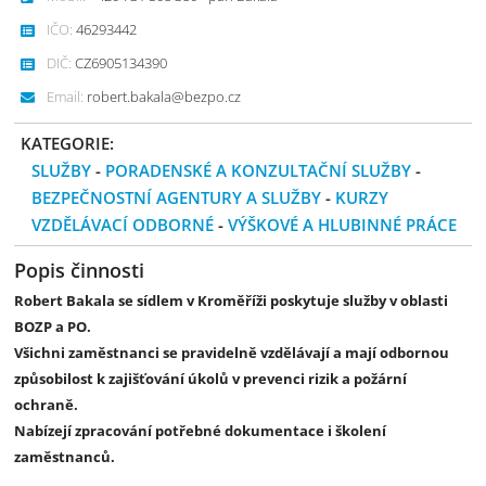
IČO:
46293442
DIČ:
CZ6905134390
Email:
robert.bakala@bezpo.cz
KATEGORIE:
SLUŽBY
-
PORADENSKÉ A KONZULTAČNÍ SLUŽBY
-
BEZPEČNOSTNÍ AGENTURY A SLUŽBY
-
KURZY
VZDĚLÁVACÍ ODBORNÉ
-
VÝŠKOVÉ A HLUBINNÉ PRÁCE
Popis činnosti
Robert Bakala se sídlem v Kroměříži poskytuje služby v oblasti
BOZP a PO.
Všichni zaměstnanci se pravidelně vzdělávají a mají odbornou
způsobilost k zajišťování úkolů v prevenci rizik a požární
ochraně.
Nabízejí zpracování potřebné dokumentace i školení
zaměstnanců.