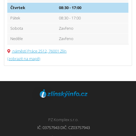
Čtvrtek
08:30 - 17:00
Pátek
08:30 - 17:00
Sobota
Zavřeno
Neděle
Zavřeno
náměstí Práce 2512, 76001 Zlín
(zobrazit na mapě)
PZ Komplex s.r.o.
IČ: 03757943 DIČ: CZ03757943