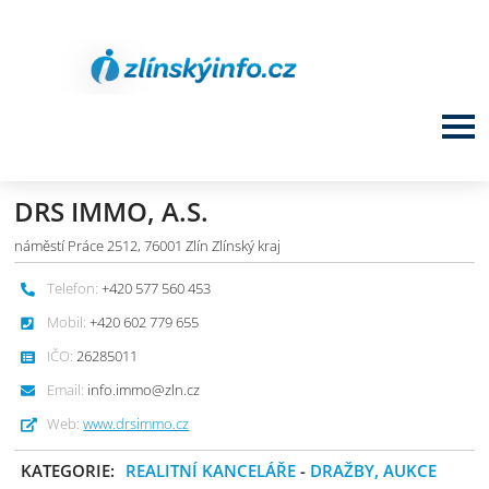
DRS IMMO, A.S.
náměstí Práce 2512, 76001 Zlín Zlínský kraj
Telefon:
+420 577 560 453
Mobil:
+420 602 779 655
IČO:
26285011
Email:
info.immo@zln.cz
Web:
www.drsimmo.cz
KATEGORIE:
REALITNÍ KANCELÁŘE
-
DRAŽBY, AUKCE